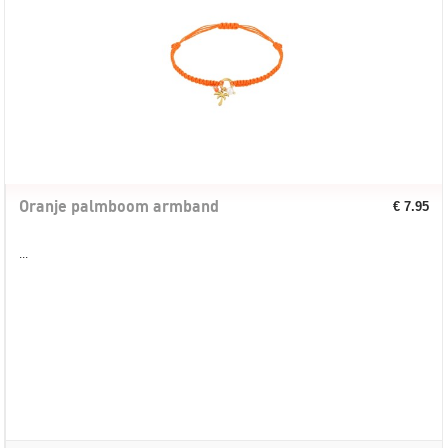
Oranje palmboom armband
€ 7.95
...